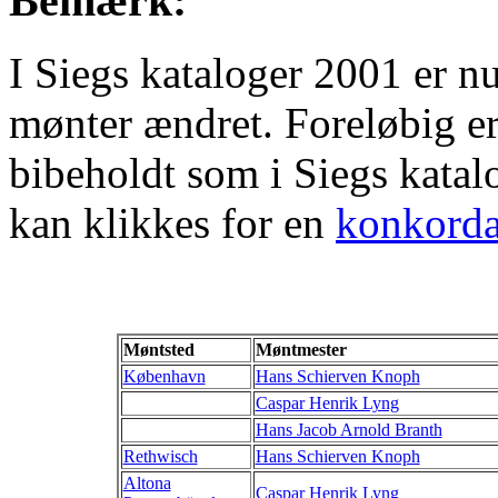
Bemærk:
I Siegs kataloger 2001 er n
mønter ændret. Foreløbig 
bibeholdt som i Siegs katal
kan klikkes for en
konkorda
Møntsted
Møntmester
København
Hans Schierven Knoph
Caspar Henrik Lyng
Hans Jacob Arnold Branth
Rethwisch
Hans Schierven Knoph
Altona
Caspar Henrik Lyng