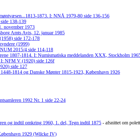
ske møntvæsen...1813-1873. I: NNÅ 1979-80 side 136-156
 side 138-139
n 11. november 1973
ksborg Amts Avis, 12. januar 1985
 (1958) side 172-178
egyndere (1999)
: NNUM 2015/4 side 114-118
sårene 1807-1814. I: Numismatiska meddelanden XXX, Stockholm 1965
 I: NFM V (1920) side 126f
1920) side 127
er 1448-1814 og Danske Mønter 1815-1923, København 1926
tsamleren 1992 Nr. 1 side 22-24
en og indtil omkring 1960, 1. del, Tegn indtil 1875
- afsnittet om pole
 København 1929 (Wilcke IV)