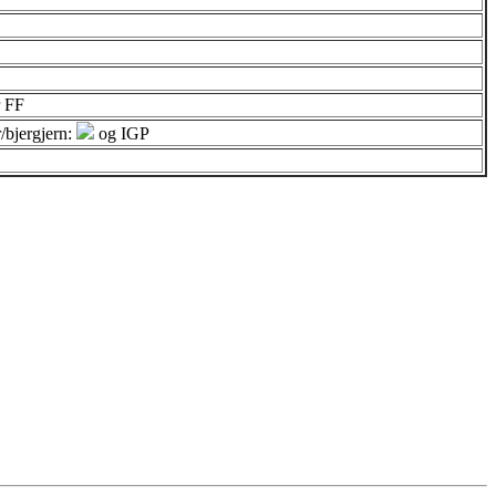
r FF
bjergjern:
og IGP