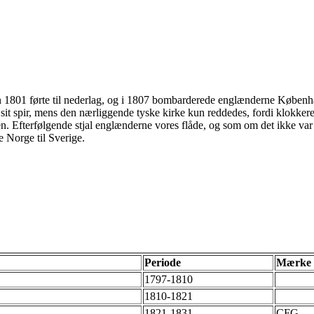
n 1801 førte til nederlag, og i 1807 bombarderede englænderne Københa
it spir, mens den nærliggende tyske kirke kun reddedes, fordi klokker
en. Efterfølgende stjal englænderne vores flåde, og som om det ikke var
e Norge til Sverige.
Periode
Mærke
1797-1810
1810-1821
1821-1831
CFG