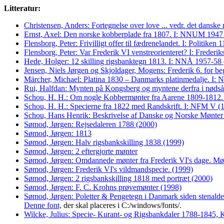
Litteratur:
Christensen, Anders: Fortegnelse over love ... vedr. det dan
Ernst, Axel: Den norske kobberplade fra 1807. I: NNUM 1947
Flensborg, Peter: Frivilligt offer til fædrenelandet. I: Politike
Flensborg, Peter: Var Frederik VI venstreorienteret? I: Frederi
Hede, Holger: 12 skilling rigsbanktegn 1813. I: NNÅ 1957-58
Jensen, Niels Jørgen og Skjoldager, Mogens: Frederik 6. for b
Märcher, Michael: Platina 1830 – Danmarks platinmedalje. I
Rui, Halfdan: Mynten på Kongsberg og myntene derfra i nød
Schou, H. H.: Om nogle Kobbermønter fra Aarene 1809-1812.
Schou, H. H.: Specierne fra 1822 med Randskrift. I: NFM V (
Schou, Hans Henrik: Beskrivelse af Danske og Norske Mønt
Sømod, Jørgen: Rejsedaleren 1788 (2000)
Sømod, Jørgen: 1813
Sømod, Jørgen: Halv rigsbankskilling 1838 (1999)
Sømod, Jørgen: 2 eftergjorte mønter
Sømod, Jørgen: Omdannede mønter fra Frederik VI's dage. Møn
Sømod, Jørgen: Frederik VI's vildmandspecie. (1999)
Sømod, Jørgen: 2 rigsbankskilling 1818 med portræt (2000)
Sømod, Jørgen: F. C. Krohns prøvemønter (1998)
Sømod, Jørgen: Poletter & Pengetegn i Danmark siden stenalder
Denne font,
der skal placeres i C:/windows/fonts/.
Wilcke, Julius: Specie- Kurant- og Rigsbankdaler 1788-1845,