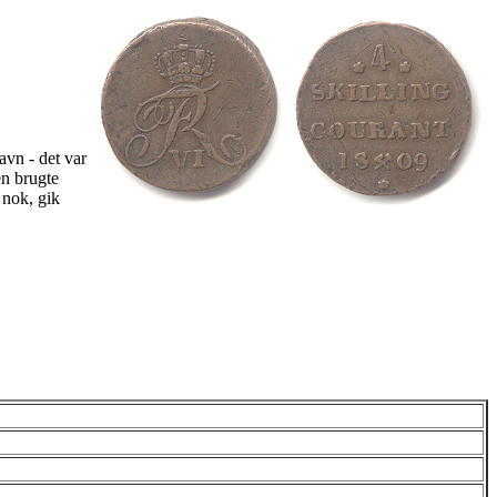
vn - det var
en brugte
 nok, gik