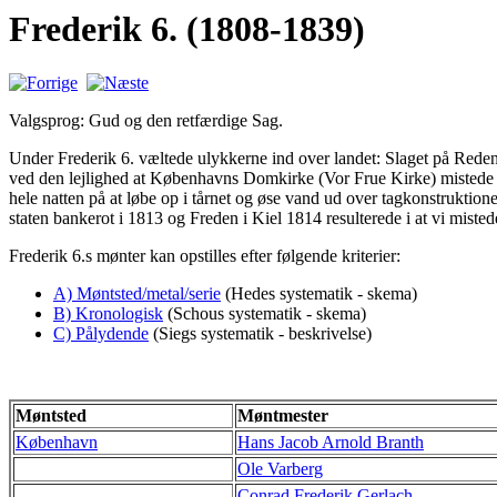
Frederik 6. (1808-1839)
Valgsprog: Gud og den retfærdige Sag.
Under Frederik 6. væltede ulykkerne ind over landet: Slaget på Rede
ved den lejlighed at Københavns Domkirke (Vor Frue Kirke) mistede s
hele natten på at løbe op i tårnet og øse vand ud over tagkonstruktion
staten bankerot i 1813 og Freden i Kiel 1814 resulterede i at vi misted
Frederik 6.s mønter kan opstilles efter følgende kriterier:
A) Møntsted/metal/serie
(Hedes systematik - skema)
B) Kronologisk
(Schous systematik - skema)
C) Pålydende
(Siegs systematik - beskrivelse)
Møntsted
Møntmester
København
Hans Jacob Arnold Branth
Ole Varberg
Conrad Frederik Gerlach