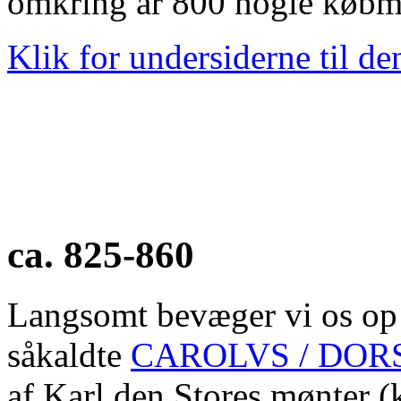
omkring år 800 nogle købm
Klik for undersiderne til d
ca. 825-860
Langsomt bevæger vi os op 
såkaldte
CAROLVS / DORS
af Karl den Stores mønter (