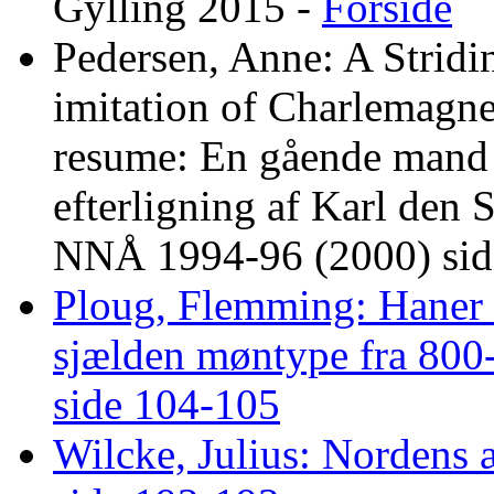
Gylling 2015 -
Forside
Pedersen, Anne: A Stridi
imitation of Charlemagn
resume: En gående mand 
efterligning af Karl den 
NNÅ 1994-96 (2000) sid
Ploug, Flemming: Haner 
sjælden møntype fra 800
side 104-105
Wilcke, Julius: Nordens