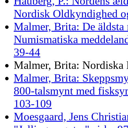
Hauberg, P.: Nordens æld
Nordisk Oldkyndighed og
Malmer, Brita: De äldsta 
Numismatiska meddelan
39-44
Malmer, Brita: Nordiska
Malmer, Brita: Skeppsm
800-talsmynt med fisksy
103-109
Moesgaard, Jens Christia