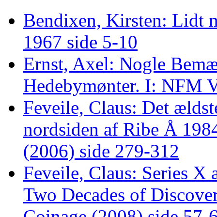
Bendixen, Kirsten: Lidt
1967 side 5-10
Ernst, Axel: Nogle Bemæ
Hedebymønter. I: NFM VI
Feveile, Claus: Det ælds
nordsiden af Ribe Å 1984
(2006) side 279-312
Feveile, Claus: Series X 
Two Decades of Discovery
Coinage (2008) side 57-