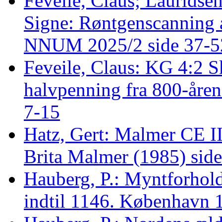
Feveile, Claus; Lauridsen
Signe: Røntgenscanning a
NNUM 2025/2 side 37-5
Feveile, Claus: KG 4:2 S
halvpenning fra 800-åre
7-15
Hatz, Gert: Malmer CE II/
Brita Malmer (1985) sid
Hauberg, P.: Myntforhol
indtil 1146. København 