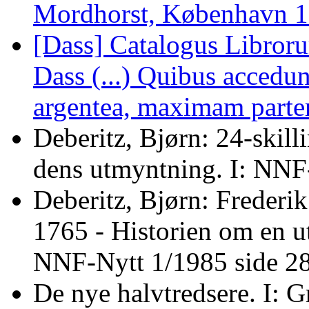
Mordhorst, København 
[Dass] Catalogus Libroru
Dass (...) Quibus accedu
argentea, maximam part
Deberitz, Bjørn: 24-skil
dens utmyntning. I: NNF
Deberitz, Bjørn: Frederi
1765 - Historien om en u
NNF-Nytt 1/1985 side 2
De nye halvtredsere. I: G