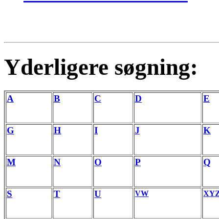
Yderligere søgning:
A
B
C
D
E
G
H
I
J
K
M
N
O
P
Q
S
T
U
VW
XY