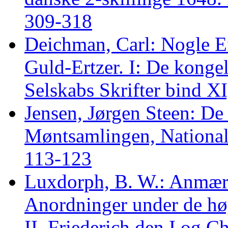
309-318
Deichman, Carl: Nogle E
Guld-Ertzer. I: De kong
Selskabs Skrifter bind X
Jensen, Jørgen Steen: De
Møntsamlingen, National
113-123
Luxdorph, B. W.: Anmærk
Anordninger under de hø
II. Friederich den I og Ch