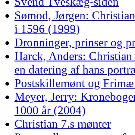
Svend Tveskæg-siden
Sømod, Jørgen: Christian
i 1596 (1999)
Dronninger, prinser og p
Harck, Anders: Christian 
en datering af hans portr
Postskillemønt og Frim
Meyer, Jerry: Kroneboge
1000 år (2004)
Christian 7.s mønter