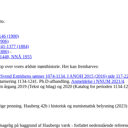
to.
146 (1900)
1906)
241-1377 (1884)
1886)
-
7-1448, NNÅ 1955
op over vores ældste mønthistorie. Her kan fremhæves:
 Svend Estridsens sønner 1074-1134. I ANOH 2015 (2016) side 117-2
arisering 1134-1241. Ph.D-afhandling.
Anmeldelse i NNUM 2021/4
.
om årgang 2019 (Tekst og bilag) og 2020 (Katalog for perioden 1134-1
ige penning. Hauberg 42b i historisk og numismatisk belysning (2023)
sagelig på baggrund af Haubergs værk - forfattet nedenstående referen