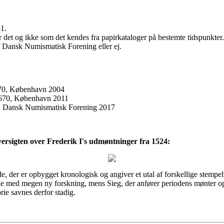
41.
r det og ikke som det kendes fra papirkataloger på bestemte tidspunkter.
af Dansk Numismatisk Forening eller ej.
0, København 2004
670, København 2011
. Dansk Numismatisk Forening 2017
ersigten over Frederik I's udmøntninger fra 1524:
, der er opbygget kronologisk og angiver et utal af forskellige stempel
kke med megen ny forskning, mens Sieg, der anfører periodens mønter o
ie savnes derfor stadig.