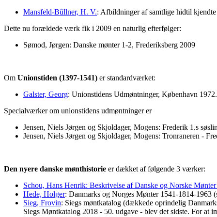
Mansfeld-Bûllner, H. V.
: Afbildninger af samtlige hidtil kje
Dette nu forældede værk fik i 2009 en naturlig efterfølger:
Sømod, Jørgen: Danske mønter 1-2, Frederiksberg 2009
Om
Unionstiden (1397-1541)
er standardværket:
Galster, Georg
: Unionstidens Udmøntninger, København 1972.
Specialværker om unionstidens udmøntninger er
Jensen, Niels Jørgen og Skjoldager, Mogens: Frederik 1.s søs
Jensen, Niels Jørgen og Skjoldager, Mogens: Tronraneren - Fr
Den nyere danske mønthistorie
er dækket af følgende 3 værker:
Schou, Hans Henrik: Beskrivelse af Danske og Norske Mønt
Hede, Holger
: Danmarks og Norges Mønter 1541-1814-1963 (s
Sieg, Frovin
: Siegs møntkatalog (dækkede oprindelig Danmarks
Siegs Møntkatalog 2018 - 50. udgave - blev det sidste. For at i