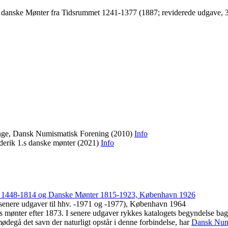
ndte danske Mønter fra Tidsrummet 1241-1377 (1887; reviderede udgave
linge, Dansk Numismatisk Forening (2010)
Info
ederik 1.s danske mønter (2021)
Info
er 1448-1814 og Danske Mønter 1815-1923, København 1926
enere udgaver til hhv. -1971 og -1977), København 1964
 mønter efter 1873. I senere udgaver rykkes katalogets begyndelse ba
mødegå det savn der naturligt opstår i denne forbindelse, har
Dansk Num