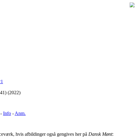
21
241) (2022)
 -
Info
-
Anm.
ceværk, hvis afbildinger også gengives her på
Dansk Mønt
: