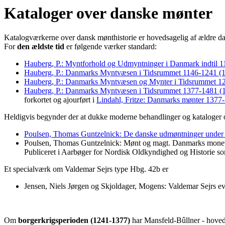
Kataloger over danske mønter
Katalogværkerne over dansk mønthistorie er hovedsagelig af ældre da
For
den ældste tid
er følgende værker standard:
Hauberg, P.: Myntforhold og Udmyntninger i Danmark indtil 1
Hauberg, P.: Danmarks Myntvæsen i Tidsrummet 1146-1241 (
Hauberg, P.: Danmarks Myntvæsen og Mynter i Tidsrummet 1
Hauberg, P.: Danmarks Myntvæsen i Tidsrummet 1377-1481 (
forkortet og ajourført i
Lindahl, Fritze: Danmarks mønter 137
Heldigvis begynder der at dukke moderne behandlinger og kataloger 
Poulsen, Thomas Guntzelnick: De danske udmøntninger under
Poulsen, Thomas Guntzelnick: Mønt og magt. Danmarks monet
Publiceret i Aarbøger for Nordisk Oldkyndighed og Historie s
Et specialværk om Valdemar Sejrs type Hbg. 42b er
Jensen, Niels Jørgen og Skjoldager, Mogens: Valdemar Sejrs ev
Om
borgerkrigsperioden (1241-1377)
har Mansfeld-Bûllner - hoved