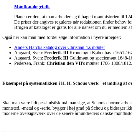
Møntkataloget.dk
Planen er den, at man arbejder sig tilbage i mønthistorien til 12
De priser der angives reguleres når redaktionen finder behov fo
Brugen af kataloget er gratis for alle uanset om du er medlem 
Også her kan man med fordel søge information i nyere arbejder:
Anders Harcks katalog over Christian 4.s mønter
Aagaard, Sven:
Frederik III
Kronemønt København 1651-167
Aagaard, Sven:
Frederik III
Guldmønt og speciemønt 1648-1
Pedersen, Frank:
Christian den VII
's mønter 1766-1808/1812
Eksempel på systematikken i H. H. Schous værk - et uddrag af ov
Skal man være lidt pessimistisk må man sige, at Schous enorme arbejde
møntsted, -metal og -serie, bygger i høj grad på Schou og bidrager i
moderne oversigtsværk over de senere århundreders danske mønthistor