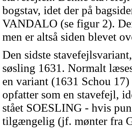
bogstav, idet der på bagsid
VANDALO (se figur 2). Denn
men er altså siden blevet ov
Den sidste stavefejlsvarian
søsling 1631. Normalt læs
en variant (1631 Schou 17)
opfatter som en stavefejl, i
stået SOESLING - hvis puns
tilgængelig (jf. mønter fra 