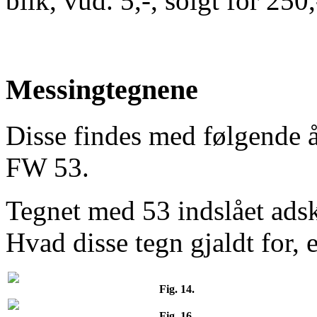
blik, vud. 5,-, solgt for 250,
Messingtegnene
Disse findes med følgende 
FW 53.
Tegnet med 53 indslået adski
Hvad disse tegn gjaldt for, e
Fig. 14.
Fig. 16.