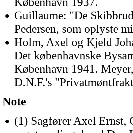
København 1937.
Guillaume: "De Skibbrudn
Pedersen, som oplyste m
Holm, Axel og Kjeld Jo
Det københavnske Bysa
København 1941. Meyer, 
D.N.F.'s "Privatmøntfrakt
Note
(1) Sagfører Axel Ernst, 